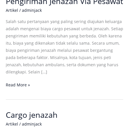
Pengiriman Jenazah Via Pesawat
Panduan
Artikel
/
adminjack
Lengkap
Tarif,
Salah satu pertanyaan yang paling sering diajukan keluarga
Proses,
adalah mengenai biaya cargo pesawat untuk jenazah. Setiap
dan
pengiriman memiliki kebutuhan yang berbeda. Oleh karena
Dokumen
itu, biaya yang dikenakan tidak selalu sama. Secara umum,
Pengiriman
biaya pengiriman jenazah melalui pesawat bergantung
Jenazah
pada beberapa faktor. Misalnya, kota tujuan, jenis peti
Via
jenazah, kebutuhan ambulans, serta dokumen yang harus
Pesawat
dilengkapi. Selain […]
Read More »
Cargo jenazah
Cargo
jenazah
Artikel
/
adminjack