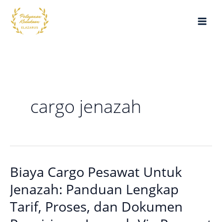
Lewati
ke
konten
cargo jenazah
Biaya Cargo Pesawat Untuk
Biaya
Cargo
Jenazah: Panduan Lengkap
Pesawat
Tarif, Proses, dan Dokumen
Untuk
Jenazah: