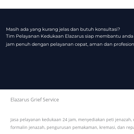
Masih ada yang kurang jelas dan butuh konsultasi?
Tim Pelayanan Kedukaan Elazarus siap membantu anda
jam penuh dengan pelayanan cepat, aman dan profesion
Elazarus Grief Service
Jasa pelayanan kedukaan 24 jam, menyediakan peti jenazah, 
formalin jenazah, pengurusan pemakaman, kremasi, dan repa