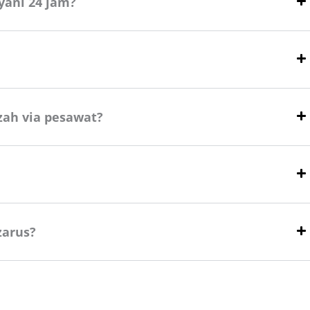
yani 24 jam?
zah via pesawat?
zarus?