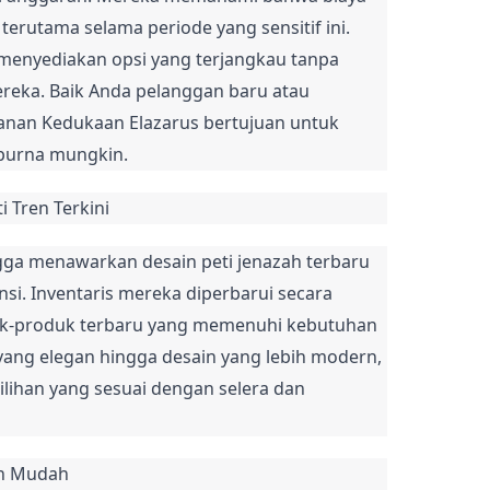
rutama selama periode yang sensitif ini.
menyediakan opsi yang terjangkau tanpa
reka. Baik Anda pelanggan baru atau
anan Kedukaan Elazarus bertujuan untuk
urna mungkin.
i Tren Terkini
ga menawarkan desain peti jenazah terbaru
i. Inventaris mereka diperbarui secara
uk-produk terbaru yang memenuhi kebutuhan
 yang elegan hingga desain yang lebih modern,
ihan yang sesuai dengan selera dan
an Mudah