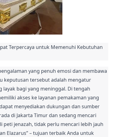
mpat Terpercaya untuk Memenuhi Kebutuhan
h pengalaman yang penuh emosi dan membawa
atu keputusan tersebut adalah mengatur
g layak bagi yang meninggal. Di tengah
memiliki akses ke layanan pemakaman yang
ng dapat menyediakan dukungan dan sumber
erada di Jakarta Timur dan sedang mencari
peti jenazah, tidak perlu mencari lebih jauh
an Elazarus” – tujuan terbaik Anda untuk