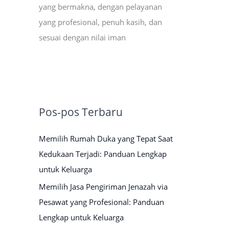
yang bermakna, dengan pelayanan
yang profesional, penuh kasih, dan
sesuai dengan nilai iman
Pos-pos Terbaru
Memilih Rumah Duka yang Tepat Saat
Kedukaan Terjadi: Panduan Lengkap
untuk Keluarga
Memilih Jasa Pengiriman Jenazah via
Pesawat yang Profesional: Panduan
Lengkap untuk Keluarga