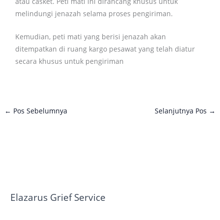
atau casket. Peti mati ini dirancang khusus untuk
melindungi jenazah selama proses pengiriman.
Kemudian, peti mati yang berisi jenazah akan
ditempatkan di ruang kargo pesawat yang telah diatur
secara khusus untuk pengiriman
←
Pos Sebelumnya
Selanjutnya Pos
→
Elazarus Grief Service