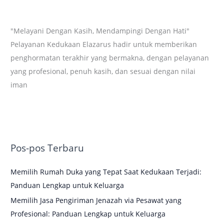
"Melayani Dengan Kasih, Mendampingi Dengan Hati​"
Pelayanan Kedukaan Elazarus hadir untuk memberikan
penghormatan terakhir yang bermakna, dengan pelayanan
yang profesional, penuh kasih, dan sesuai dengan nilai
iman
Pos-pos Terbaru
Memilih Rumah Duka yang Tepat Saat Kedukaan Terjadi:
Panduan Lengkap untuk Keluarga
Memilih Jasa Pengiriman Jenazah via Pesawat yang
Profesional: Panduan Lengkap untuk Keluarga