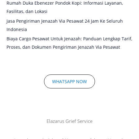
Rumah Duka Ebenezer Pondok Kopi: Informasi Layanan,
Fasilitas, dan Lokasi
Jasa Pengiriman Jenazah Via Pesawat 24 Jam Ke Seluruh
Indonesia
Biaya Cargo Pesawat Untuk Jenazah: Panduan Lengkap Tarif,
Proses, dan Dokumen Pengiriman Jenazah Via Pesawat
WHATSAPP NOW
Elazarus Grief Service